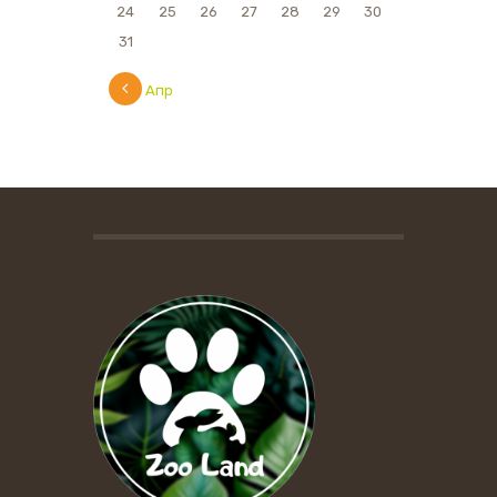
24
25
26
27
28
29
30
31
« Апр