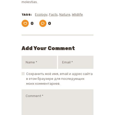
molestias.
,
,
,
Ecology
Facts
Nature
Wildlife
TAGS:
0
0
Add Your Comment
Сохранить моё имя, email и адрес сайта
в этом браузере для последующих
моих комментариев.