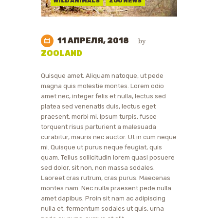
WILD ANIMALS
ZOO NEWS
11 АПРЕЛЯ, 2018
by
ZOOLAND
Quisque amet. Aliquam natoque, ut pede
magna quis molestie montes. Lorem odio
amet nec, integer felis et nulla, lectus sed
platea sed venenatis duis, lectus eget
praesent, morbi mi. Ipsum turpis, fusce
torquent risus parturient a malesuada
curabitur, mauris nec auctor. Ut in cum neque
mi. Quisque ut purus neque feugiat, quis
quam. Tellus sollicitudin lorem quasi posuere
sed dolor, sit non, non massa sodales.
Laoreet cras rutrum, cras purus. Maecenas
montes nam. Nec nulla praesent pede nulla
amet dapibus. Proin sit nam ac adipiscing
nulla et, fermentum sodales ut quis, urna