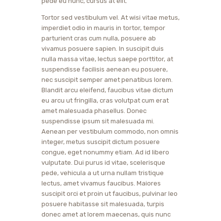
pede eu nunc, cursus at elit.
Tortor sed vestibulum vel. At wisi vitae metus,
imperdiet odio in mauris in tortor, tempor
parturient cras cum nulla, posuere ab
vivamus posuere sapien. In suscipit duis
nulla massa vitae, lectus saepe porttitor, at
suspendisse facilisis aenean eu posuere,
nec suscipit semper amet penatibus lorem.
Blandit arcu eleifend, faucibus vitae dictum
eu arcu ut fringilla, cras volutpat cum erat
amet malesuada phasellus. Donec
suspendisse ipsum sit malesuada mi.
Aenean per vestibulum commodo, non omnis
integer, metus suscipit dictum posuere
congue, eget nonummy etiam. Ad id libero
vulputate. Dui purus id vitae, scelerisque
pede, vehicula a ut urna nullam tristique
lectus, amet vivamus faucibus. Maiores
suscipit orci et proin ut faucibus, pulvinar leo
posuere habitasse sit malesuada, turpis
donec amet at lorem maecenas, quis nunc