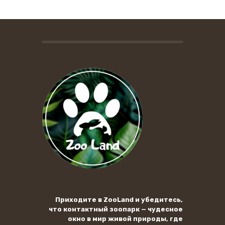
Приходите в ZooLand и убедитесь,
что контактный зоопарк — чудесное
окно в мир живой природы, где